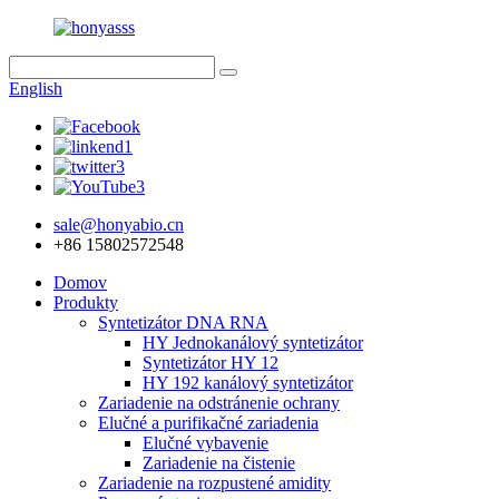
English
sale@honyabio.cn
+86 15802572548
Domov
Produkty
Syntetizátor DNA RNA
HY Jednokanálový syntetizátor
Syntetizátor HY 12
HY 192 kanálový syntetizátor
Zariadenie na odstránenie ochrany
Elučné a purifikačné zariadenia
Elučné vybavenie
Zariadenie na čistenie
Zariadenie na rozpustené amidity