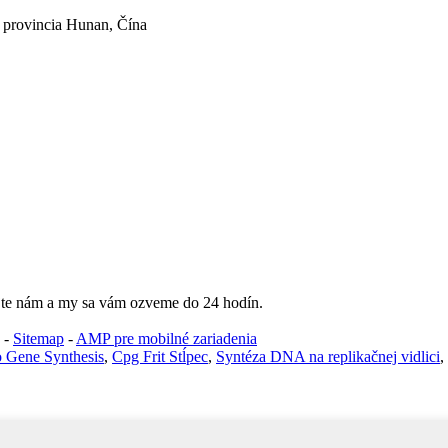
 provincia Hunan, Čína
ajte nám a my sa vám ozveme do 24 hodín.
-
Sitemap
-
AMP pre mobilné zariadenia
 Gene Synthesis
,
Cpg Frit Stĺpec
,
Syntéza DNA na replikačnej vidlici
,