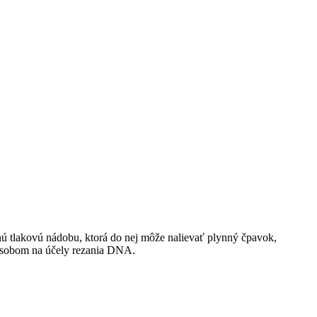
ú tlakovú nádobu, ktorá do nej môže nalievať plynný čpavok,
pôsobom na účely rezania DNA.