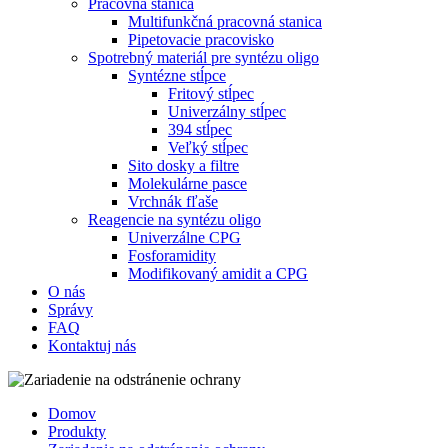
Pracovná stanica
Multifunkčná pracovná stanica
Pipetovacie pracovisko
Spotrebný materiál pre syntézu oligo
Syntézne stĺpce
Fritový stĺpec
Univerzálny stĺpec
394 stĺpec
Veľký stĺpec
Sito dosky a filtre
Molekulárne pasce
Vrchnák fľaše
Reagencie na syntézu oligo
Univerzálne CPG
Fosforamidity
Modifikovaný amidit a CPG
O nás
Správy
FAQ
Kontaktuj nás
Domov
Produkty