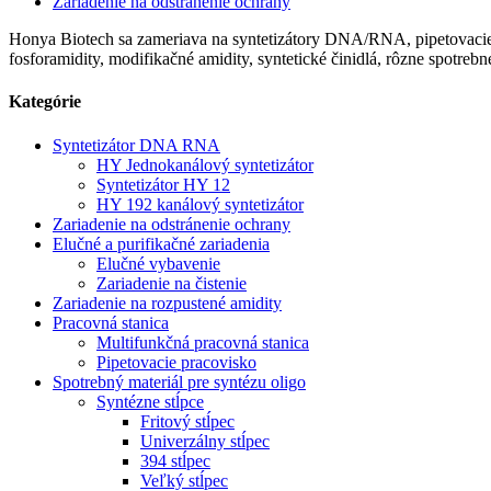
Zariadenie na odstránenie ochrany
Honya Biotech sa zameriava na syntetizátory DNA/RNA, pipetovacie a 
fosforamidity, modifikačné amidity, syntetické činidlá, rôzne spotre
Kategórie
Syntetizátor DNA RNA
HY Jednokanálový syntetizátor
Syntetizátor HY 12
HY 192 kanálový syntetizátor
Zariadenie na odstránenie ochrany
Elučné a purifikačné zariadenia
Elučné vybavenie
Zariadenie na čistenie
Zariadenie na rozpustené amidity
Pracovná stanica
Multifunkčná pracovná stanica
Pipetovacie pracovisko
Spotrebný materiál pre syntézu oligo
Syntézne stĺpce
Fritový stĺpec
Univerzálny stĺpec
394 stĺpec
Veľký stĺpec