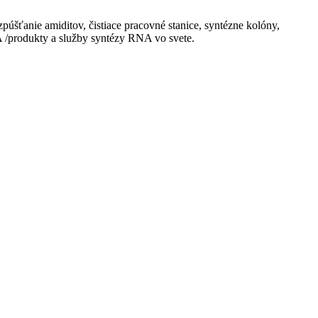
úšťanie amiditov, čistiace pracovné stanice, syntézne kolóny,
NA /produkty a služby syntézy RNA vo svete.