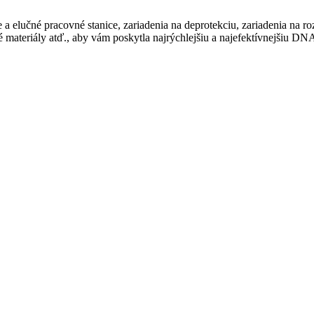
elučné pracovné stanice, zariadenia na deprotekciu, zariadenia na rozp
bné materiály atď., aby vám poskytla najrýchlejšiu a najefektívnejšiu D