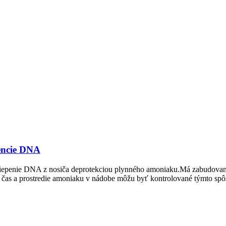
vencie DNA
štiepenie DNA z nosiča deprotekciou plynného amoniaku.Má zabudovan
a, čas a prostredie amoniaku v nádobe môžu byť kontrolované týmto s