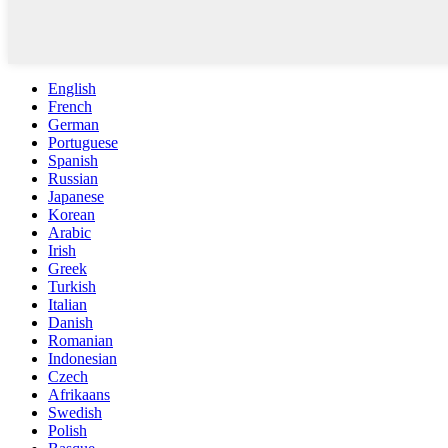
English
French
German
Portuguese
Spanish
Russian
Japanese
Korean
Arabic
Irish
Greek
Turkish
Italian
Danish
Romanian
Indonesian
Czech
Afrikaans
Swedish
Polish