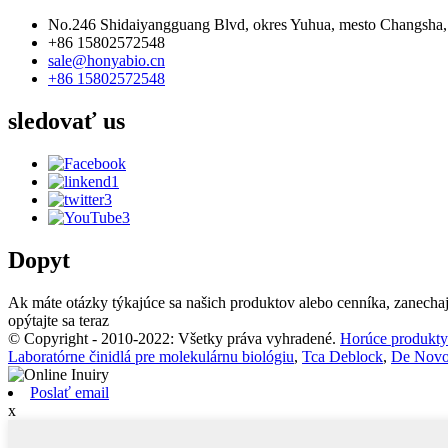
No.246 Shidaiyangguang Blvd, okres Yuhua, mesto Changsha,
+86 15802572548
sale@honyabio.cn
+86 15802572548
sledovať
us
Dopyt
Ak máte otázky týkajúce sa našich produktov alebo cenníka, zanech
opýtajte sa teraz
© Copyright - 2010-2022: Všetky práva vyhradené.
Horúce produkty
Laboratórne činidlá pre molekulárnu biológiu
,
Tca Deblock
,
De Novo
Poslať email
x