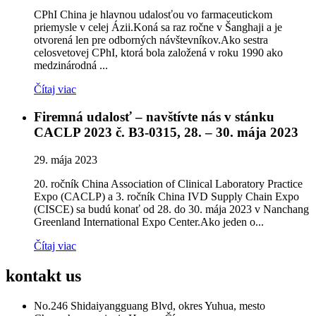
CPhI China je hlavnou udalosťou vo farmaceutickom
priemysle v celej Ázii.Koná sa raz ročne v Šanghaji a je
otvorená len pre odborných návštevníkov.Ako sestra
celosvetovej CPhI, ktorá bola založená v roku 1990 ako
medzinárodná ...
Čítaj viac
Firemná udalosť – navštívte nás v stánku
CACLP 2023 č. B3-0315, 28. – 30. mája 2023
29. mája 2023
20. ročník China Association of Clinical Laboratory Practice
Expo (CACLP) a 3. ročník China IVD Supply Chain Expo
(CISCE) sa budú konať od 28. do 30. mája 2023 v Nanchang
Greenland International Expo Center.Ako jeden o...
Čítaj viac
kontakt
us
No.246 Shidaiyangguang Blvd, okres Yuhua, mesto