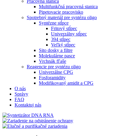
Pracovná stanica
Multifunkčná pracovná stanica
Pipetovacie pracovisko
Spotrebný materiál pre syntézu oligo
Syntézne stĺpce
Fritový stĺpec
Univerzálny stĺpec
394 stĺpec
Veľký stĺpec
Sito dosky a filtre
Molekulárne pasce
Vrchnák fľaše
Reagencie pre syntézu oligo
Univerzálne CPG
Fosforamidity
Modifikovaný amidit a CPG
O nás
Správy
FAQ
Kontaktuj nás