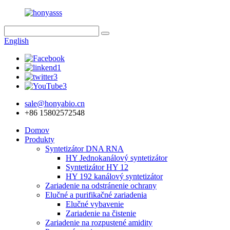
English
sale@honyabio.cn
+86 15802572548
Domov
Produkty
Syntetizátor DNA RNA
HY Jednokanálový syntetizátor
Syntetizátor HY 12
HY 192 kanálový syntetizátor
Zariadenie na odstránenie ochrany
Elučné a purifikačné zariadenia
Elučné vybavenie
Zariadenie na čistenie
Zariadenie na rozpustené amidity