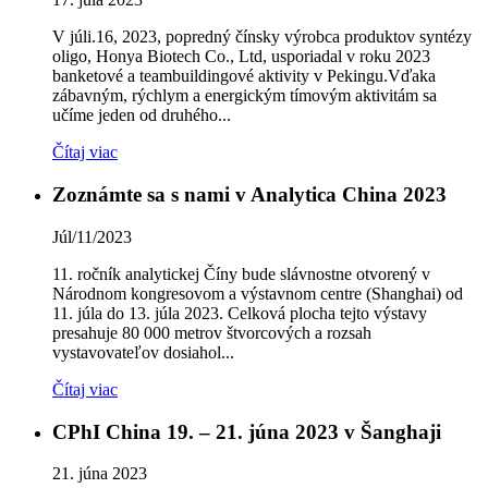
V júli.16, 2023, popredný čínsky výrobca produktov syntézy
oligo, Honya Biotech Co., Ltd, usporiadal v roku 2023
banketové a teambuildingové aktivity v Pekingu.Vďaka
zábavným, rýchlym a energickým tímovým aktivitám sa
učíme jeden od druhého...
Čítaj viac
Zoznámte sa s nami v Analytica China 2023
Júl/11/2023
11. ročník analytickej Číny bude slávnostne otvorený v
Národnom kongresovom a výstavnom centre (Shanghai) od
11. júla do 13. júla 2023. Celková plocha tejto výstavy
presahuje 80 000 metrov štvorcových a rozsah
vystavovateľov dosiahol...
Čítaj viac
CPhI China 19. – 21. júna 2023 v Šanghaji
21. júna 2023