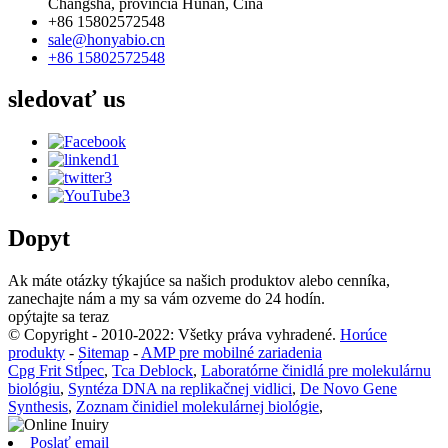
Changsha, provincia Hunan, Čína
+86 15802572548
sale@honyabio.cn
+86 15802572548
sledovať
us
Dopyt
Ak máte otázky týkajúce sa našich produktov alebo cenníka,
zanechajte nám a my sa vám ozveme do 24 hodín.
opýtajte sa teraz
© Copyright - 2010-2022: Všetky práva vyhradené.
Horúce
produkty
-
Sitemap
-
AMP pre mobilné zariadenia
Cpg Frit Stĺpec
,
Tca Deblock
,
Laboratórne činidlá pre molekulárnu
biológiu
,
Syntéza DNA na replikačnej vidlici
,
De Novo Gene
Synthesis
,
Zoznam činidiel molekulárnej biológie
,
Poslať email