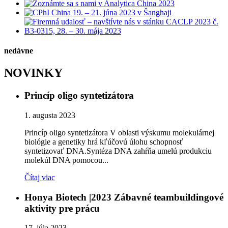
nedávne
NOVINKY
Princíp oligo syntetizátora
1. augusta 2023
Princíp oligo syntetizátora V oblasti výskumu molekulárnej
biológie a genetiky hrá kľúčovú úlohu schopnosť
syntetizovať DNA.Syntéza DNA zahŕňa umelú produkciu
molekúl DNA pomocou...
Čítaj viac
Honya Biotech |2023 Zábavné teambuildingové
aktivity pre prácu
17. júla 2023