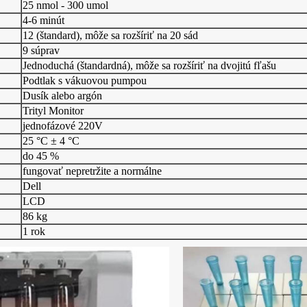
25 nmol - 300 umol
4-6 minút
12 (štandard), môže sa rozšíriť na 20 sád
9 súprav
Jednoduchá (štandardná), môže sa rozšíriť na dvojitú fľašu
Podtlak s vákuovou pumpou
Dusík alebo argón
Trityl Monitor
jednofázové 220V
25 °C ± 4 °C
do 45 %
fungovať nepretržite a normálne
Dell
LCD
86 kg
1 rok