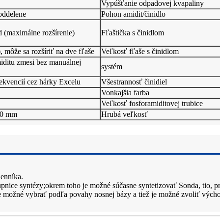
Vypúšťanie odpadovej kvapaliny
oddelene
Pohon amidit/činidlo
d (maximálne rozšírenie)
Fľaštička s činidlom
, môže sa rozšíriť na dve fľaše
Veľkosť fľaše s činidlom
iditu zmesi bez manuálnej
systém
ekvencií cez hárky Excelu
Všestrannosť činidiel
Vonkajšia farba
Veľkosť fosforamiditovej trubice
40 mm
Hrubá veľkosť
denníka.
tupnice syntézy;okrem toho je možné súčasne syntetizovať Sonda, tio, p
je možné vybrať podľa povahy nosnej bázy a tiež je možné zvoliť výcho