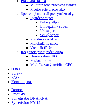
Pracovná stanica
Multifunkčná pracovná stanica
Pipetovacie pracovisko
Spotrebný materiál pre syntézu oligo
Syntézne stĺpce
Fritový stĺpec
Univerzálny stĺpec
394 stĺpec
Veľký stĺpec
Sito dosky a filtre
Molekulárne pasce
Vrchnák fľaše
Reagencie pre syntézu oligo
Univerzálne CPG
Fosforamidity
Modifikovaný amidit a CPG
O nás
Správy
FAQ
Kontaktuj nás
Domov
Produkty
Syntetizátor DNA RNA
Syntetizátor HY 12