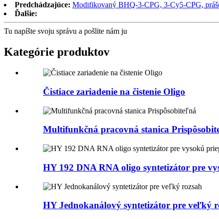
Predchádzajúce:
Modifikovaný BHQ-3-CPG, 3-Cy5-CPG, prášok
Ďalšie:
Tu napíšte svoju správu a pošlite nám ju
Kategórie produktov
Čistiace zariadenie na čistenie Oligo
Multifunkčná pracovná stanica Prispôsobit
HY 192 DNA RNA oligo syntetizátor pre vys
HY Jednokanálový syntetizátor pre veľký 