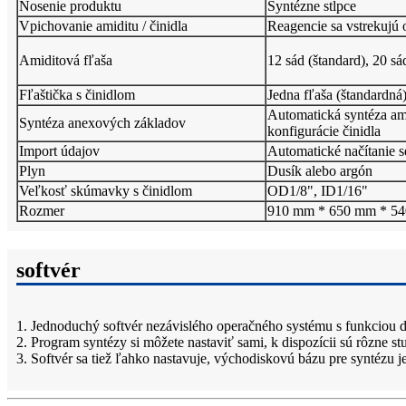
Nosenie produktu
Syntézne stĺpce
Vpichovanie amiditu / činidla
Reagencie sa vstrekujú 
Amiditová fľaša
12 sád (štandard), 20 sá
Fľaštička s činidlom
Jedna fľaša (štandardná)
Automatická syntéza am
Syntéza anexových základov
konfigurácie činidla
Import údajov
Automatické načítanie s
Plyn
Dusík alebo argón
Veľkosť skúmavky s činidlom
OD1/8", ID1/16"
Rozmer
910 mm * 650 mm * 5
softvér
1. Jednoduchý softvér nezávislého operačného systému s funkciou 
2. Program syntézy si môžete nastaviť sami, k dispozícii sú rôzne s
3. Softvér sa tiež ľahko nastavuje, východiskovú bázu pre syntézu 