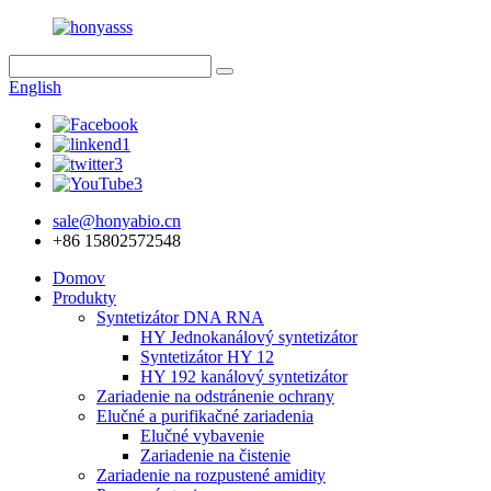
English
sale@honyabio.cn
+86 15802572548
Domov
Produkty
Syntetizátor DNA RNA
HY Jednokanálový syntetizátor
Syntetizátor HY 12
HY 192 kanálový syntetizátor
Zariadenie na odstránenie ochrany
Elučné a purifikačné zariadenia
Elučné vybavenie
Zariadenie na čistenie
Zariadenie na rozpustené amidity