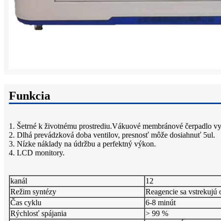
Funkcia
1. Šetrné k životnému prostrediu.Vákuové membránové čerpadlo vyu
2. Dlhá prevádzková doba ventilov, presnosť môže dosiahnuť 5ul.
3. Nízke náklady na údržbu a perfektný výkon.
4. LCD monitory.
kanál
12
Režim syntézy
Reagencie sa vstrekujú 
Čas cyklu
6-8 minút
Rýchlosť spájania
> 99 %