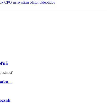
 CPG na syntézu oligonukleotidov
eľná
oko...
rozsah