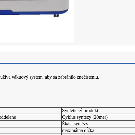
žíva vákuový systém, aby sa zabránilo znečisteniu.
Syntetický produkt
oddelene
Cyklus syntézy (20mer)
Škála syntézy
maximálna dĺžka