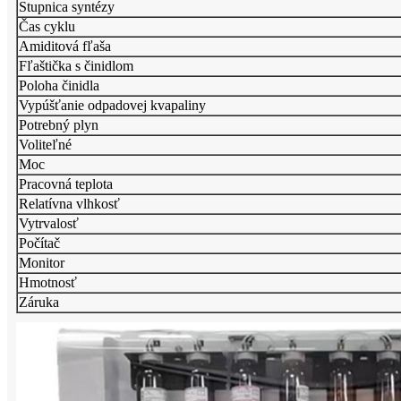
Stupnica syntézy
Čas cyklu
Amiditová fľaša
Fľaštička s činidlom
Poloha činidla
Vypúšťanie odpadovej kvapaliny
Potrebný plyn
Voliteľné
Moc
Pracovná teplota
Relatívna vlhkosť
Vytrvalosť
Počítač
Monitor
Hmotnosť
Záruka