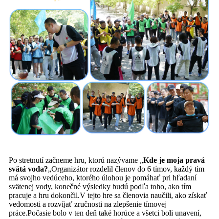
Po stretnutí začneme hru, ktorú nazývame „
Kde je moja pravá
svätá voda?
„Organizátor rozdelil členov do 6 tímov, každý tím
má svojho vedúceho, ktorého úlohou je pomáhať pri hľadaní
svätenej vody, konečné výsledky budú podľa toho, ako tím
pracuje a hru dokončil.V tejto hre sa členovia naučili, ako získať
vedomosti a rozvíjať zručnosti na zlepšenie tímovej
práce.Počasie bolo v ten deň také horúce a všetci boli unavení,