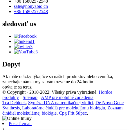
+86 15802572548
sale@honyabio.cn
+86 15802572548
sledovať
us
Dopyt
Ak máte otázky týkajúce sa našich produktov alebo cenníka,
zanechajte nám a my sa vám ozveme do 24 hodín.
opýtajte sa teraz
© Copyright - 2010-2022: Všetky práva vyhradené.
Horúce
produkty
-
Sitemap
-
AMP pre mobilné zariadenia
Tca Deblock
,
Syntéza DNA na replikačnej vidlici
,
De Novo Gene
Synthesis
,
Laboratórne činidlá pre molekulárnu biológiu
,
Zoznam
činidiel molekulárnej biológie
,
Cpg Frit Stĺpec
,
Poslať email
x