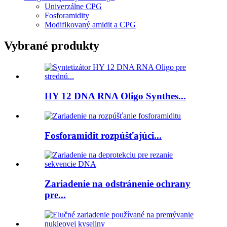
Univerzálne CPG
Fosforamidity
Modifikovaný amidit a CPG
Vybrané produkty
HY 12 DNA RNA Oligo Synthes...
Fosforamidit rozpúšťajúci...
Zariadenie na odstránenie ochrany
pre...