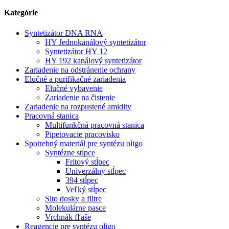
Kategórie
Syntetizátor DNA RNA
HY Jednokanálový syntetizátor
Syntetizátor HY 12
HY 192 kanálový syntetizátor
Zariadenie na odstránenie ochrany
Elučné a purifikačné zariadenia
Elučné vybavenie
Zariadenie na čistenie
Zariadenie na rozpustené amidity
Pracovná stanica
Multifunkčná pracovná stanica
Pipetovacie pracovisko
Spotrebný materiál pre syntézu oligo
Syntézne stĺpce
Fritový stĺpec
Univerzálny stĺpec
394 stĺpec
Veľký stĺpec
Sito dosky a filtre
Molekulárne pasce
Vrchnák fľaše
Reagencie pre syntézu oligo