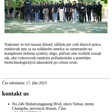
Nakoniec to bol naozaj úžasný zážitok pre celú tímovú prácu,
etablovali sme sa na solídneho umelca so zameraním na
komplexné riešenia syntézy oligo, pričom sme rozšírili rozsah
tak, aby vyhovovali rastúcim požiadavkám a potrebám
biotechnologických laboratórií po celom svete.
Čas odoslania: 17. júla 2023
kontakt
us
No.246 Shidaiyangguang Blvd, okres Yuhua, mesto
Changsha, provincia Hunan, Čína