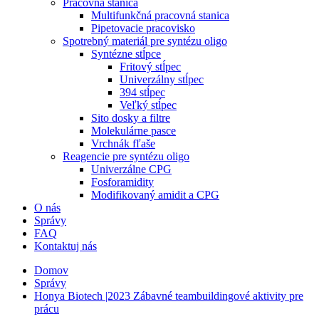
Pracovná stanica
Multifunkčná pracovná stanica
Pipetovacie pracovisko
Spotrebný materiál pre syntézu oligo
Syntézne stĺpce
Fritový stĺpec
Univerzálny stĺpec
394 stĺpec
Veľký stĺpec
Sito dosky a filtre
Molekulárne pasce
Vrchnák fľaše
Reagencie pre syntézu oligo
Univerzálne CPG
Fosforamidity
Modifikovaný amidit a CPG
O nás
Správy
FAQ
Kontaktuj nás
Domov
Správy
Honya Biotech |2023 Zábavné teambuildingové aktivity pre
prácu