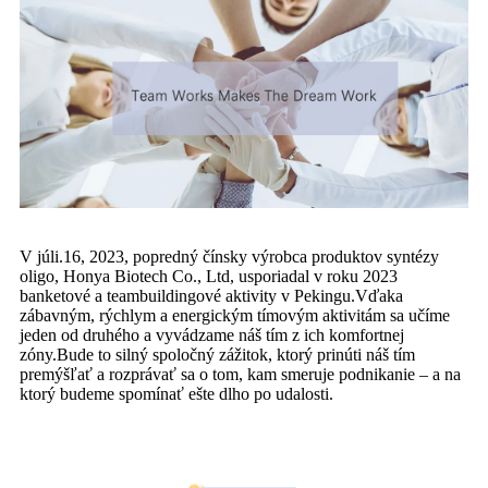
V júli.16, 2023, popredný čínsky výrobca produktov syntézy
oligo, Honya Biotech Co., Ltd, usporiadal v roku 2023
banketové a teambuildingové aktivity v Pekingu.Vďaka
zábavným, rýchlym a energickým tímovým aktivitám sa učíme
jeden od druhého a vyvádzame náš tím z ich komfortnej
zóny.Bude to silný spoločný zážitok, ktorý prinúti náš tím
premýšľať a rozprávať sa o tom, kam smeruje podnikanie – a na
ktorý budeme spomínať ešte dlho po udalosti.