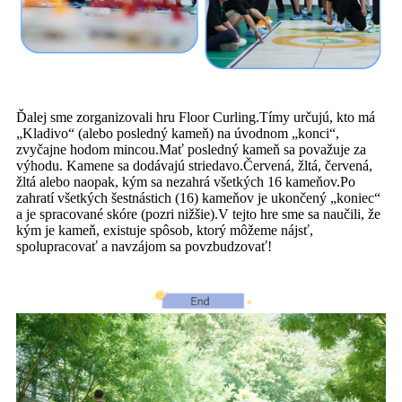
Ďalej sme zorganizovali hru Floor Curling.Tímy určujú, kto má
„Kladivo“ (alebo posledný kameň) na úvodnom „konci“,
zvyčajne hodom mincou.Mať posledný kameň sa považuje za
výhodu. Kamene sa dodávajú striedavo.Červená, žltá, červená,
žltá alebo naopak, kým sa nezahrá všetkých 16 kameňov.Po
zahratí všetkých šestnástich (16) kameňov je ukončený „koniec“
a je spracované skóre (pozri nižšie).V tejto hre sme sa naučili, že
kým je kameň, existuje spôsob, ktorý môžeme nájsť,
spolupracovať a navzájom sa povzbudzovať!