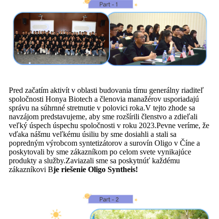
Pred začatím aktivít v oblasti budovania tímu generálny riaditeľ
spoločnosti Honya Biotech a členovia manažérov usporiadajú
správu na súhrnné stretnutie v polovici roka.V tejto zhode sa
navzájom predstavujeme, aby sme rozšírili členstvo a zdieľali
veľký úspech úspechu spoločnosti v roku 2023.Pevne veríme, že
vďaka nášmu veľkému úsiliu by sme dosiahli a stali sa
popredným výrobcom syntetizátorov a surovín Oligo v Číne a
poskytovali by sme zákazníkom po celom svete vynikajúce
produkty a služby.Zaviazali sme sa poskytnúť každému
zákazníkovi B
je riešenie Oligo Syntheis!