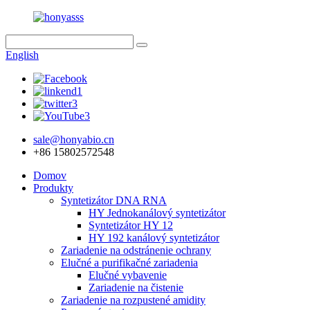
English
sale@honyabio.cn
+86 15802572548
Domov
Produkty
Syntetizátor DNA RNA
HY Jednokanálový syntetizátor
Syntetizátor HY 12
HY 192 kanálový syntetizátor
Zariadenie na odstránenie ochrany
Elučné a purifikačné zariadenia
Elučné vybavenie
Zariadenie na čistenie
Zariadenie na rozpustené amidity